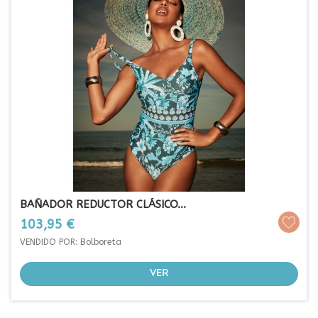
BAÑADOR REDUCTOR CLÁSICO...
Prezo
103,95 €
VENDIDO POR: Bolboreta
VER