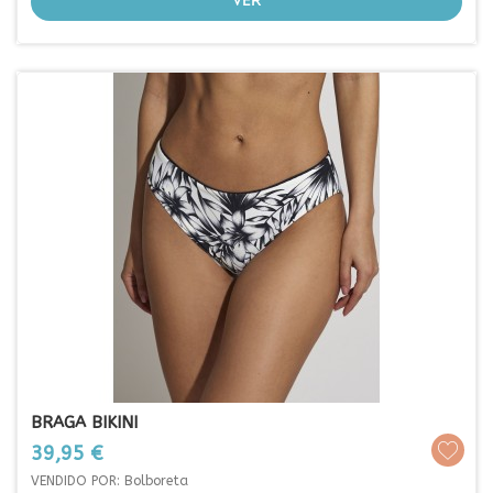
VER
BRAGA BIKINI
Prezo
39,95 €
VENDIDO POR: Bolboreta