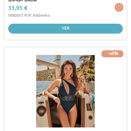
Prezo
33,95 €
VENDIDO POR: Bolboreta
VER
-40%