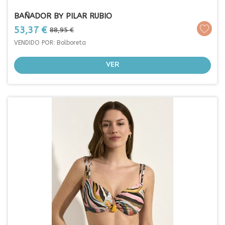
BAÑADOR BY PILAR RUBIO
Prezo
Prezo
53,37 €
88,95 €
base
VENDIDO POR: Bolboreta
VER