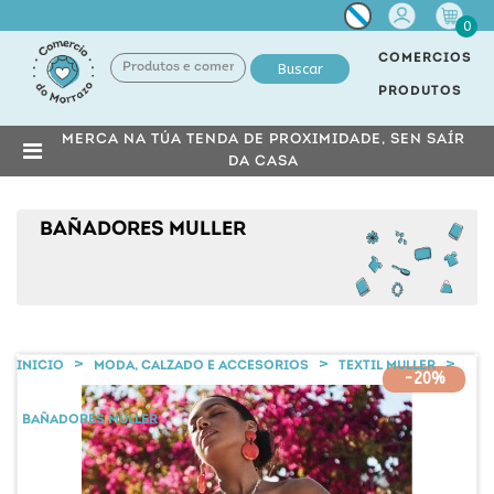
Miña
0
conta
COMERCIOS
Buscar
PRODUTOS
MERCA NA TÚA TENDA DE PROXIMIDADE, SEN SAÍR
DA CASA
BAÑADORES MULLER
INICIO
MODA, CALZADO E ACCESORIOS
TEXTIL MULLER
-20%
BAÑADORES MULLER