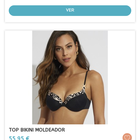
VER
TOP BIKINI MOLDEADOR
Prezo
55,95 €