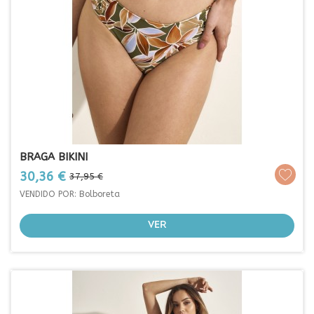
BRAGA BIKINI
Prezo
Prezo
30,36 €
37,95 €
base
VENDIDO POR: Bolboreta
VER