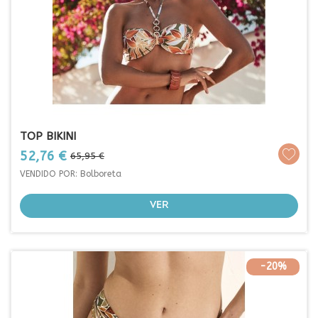
TOP BIKINI
Prezo
Prezo
52,76 €
65,95 €
base
VENDIDO POR: Bolboreta
VER
-20%