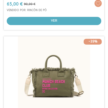
Prezo
Prezo
65,00 €
90,00 €
base
VENDIDO POR: RINCÓN DE PÓ
VER
-39%