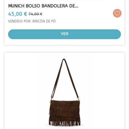
MUNICH BOLSO BANDOLERA DE...
Prezo
Prezo
45,00 €
74,00 €
base
VENDIDO POR: RINCÓN DE PÓ
VER