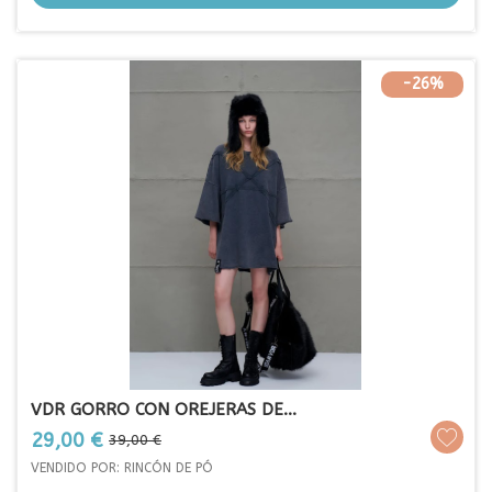
-26%
VDR GORRO CON OREJERAS DE...
Prezo
Prezo
29,00 €
39,00 €
base
VENDIDO POR: RINCÓN DE PÓ