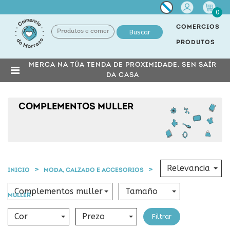
Miña
0
conta
COMERCIOS
Buscar
PRODUTOS
MERCA NA TÚA TENDA DE PROXIMIDADE, SEN SAÍR
DA CASA
COMPLEMENTOS MULLER
Relevancia
INICIO
MODA, CALZADO E ACCESORIOS
COMPLEMENTOS
Complementos muller
Tamaño
MULLER
Cor
Prezo
Filtrar