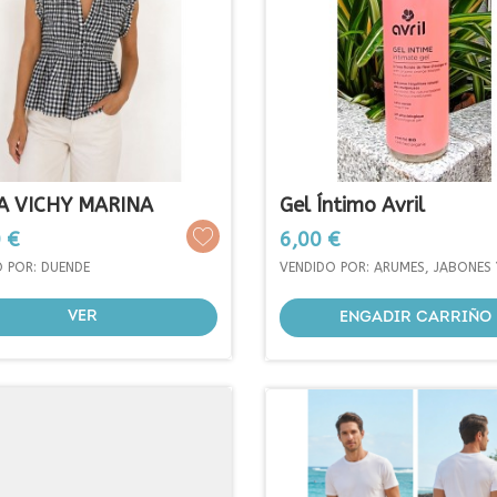
ntimo Avril
Champú Sólido Natura
Sensible
Prezo
€
10,00 €
 POR: ARUMES, JABONES Y VELAS
VENDIDO POR: ARUMES, JABONES 
ENGADIR CARRIÑO
ENGADIR CARRIÑO