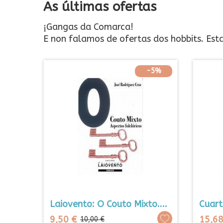
As últimas ofertas
¡Gangas da Comarca!
E non falamos de ofertas dos hobbits. Est
-5%
-5%
o....
Cuarto De Inverno: As...
Zapat
EWB
Prezo
Prezo
Prezo
15,68 €
108,
16,50 €