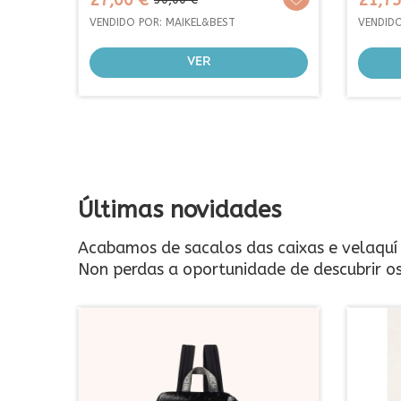
21,75 €
base
VENDIDO
VENDIDO POR: BOULEVAR LIBRERIA
EDICION
EDICIONS
ENGADIR CARRIÑO
Últimas novidades
Acabamos de sacalos das caixas e velaquí e
Non perdas a oportunidade de descubrir o