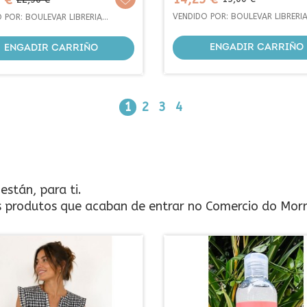
15,20 €
base
base
 POR: BOULEVAR LIBRERIA
VENDIDO POR: BOULEVAR LIBRERI
S
EDICIONS
ENGADIR CARRIÑO
ENGADIR CARRIÑO
1
2
3
4
stán, para ti.
s produtos que acaban de entrar no Comercio do Morr