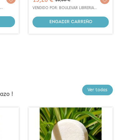
18,95 €
10,4
base
A
VENDIDO POR: BOULEVAR LIBRERIA
VENDID
EDICIONS
EDICIO
ENGADIR CARRIÑO
Ver todas
azo !