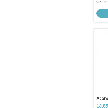
VENDID
Acond
Prezo
18,85