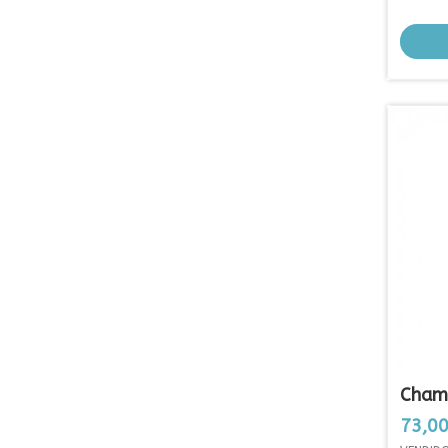
Champ
Litros
Prezo
73,00