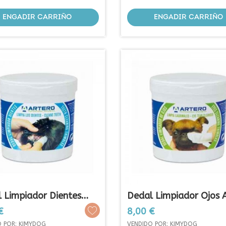
ENGADIR CARRIÑO
ENGADIR CARRIÑO
 Limpiador Dientes
Dedal Limpiador Ojos 
o
Prezo
€
8,00 €
O POR: KIMYDOG
VENDIDO POR: KIMYDOG