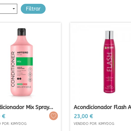
Filtrar
icionador Mix Spray...
Acondicionador Flash A
Prezo
 €
23,00 €
O POR: KIMYDOG
VENDIDO POR: KIMYDOG