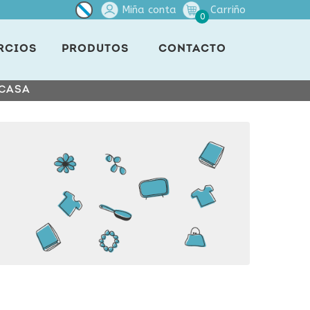
Miña conta
Carriño
0
RCIOS
PRODUTOS
CONTACTO
 CASA