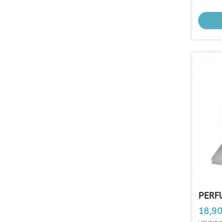
PERF
Prezo
18,90