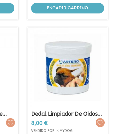
ENGADIR CARRIÑO
...
Dedal Limpiador De Oidos...
Prezo
8,00 €
VENDIDO POR: KIMYDOG