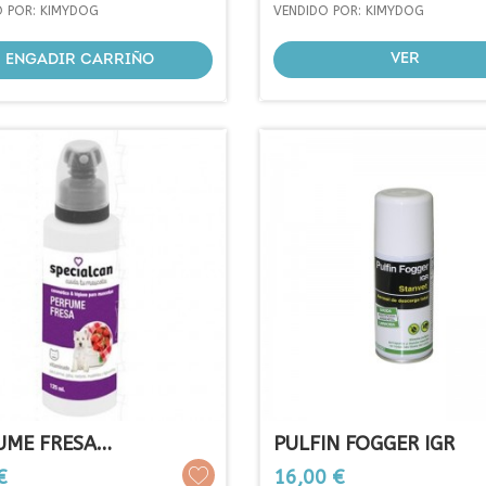
base
base
O POR: KIMYDOG
VENDIDO POR: KIMYDOG
VER
ENGADIR CARRIÑO
UME FRESA
PULFIN FOGGER IGR
ALCAN...
Prezo
€
16,00 €