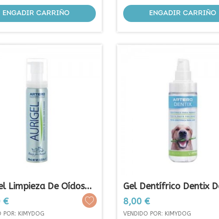
ENGADIR CARRIÑO
ENGADIR CARRIÑO
el Limpieza De Oídos...
Gel Dentífrico Dentix De
Prezo
 €
8,00 €
O POR: KIMYDOG
VENDIDO POR: KIMYDOG