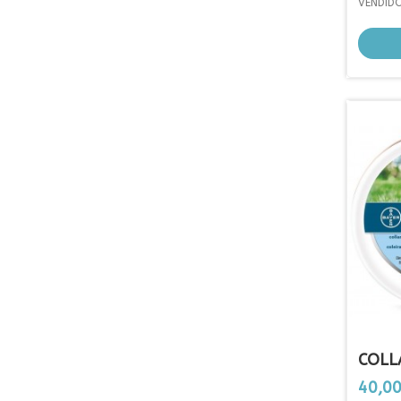
VENDID
COLL
Prezo
40,00