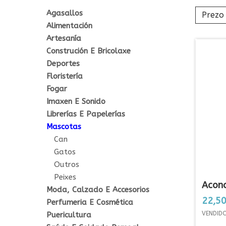
Agasallos
Prezo
Alimentación
Artesanía
Construción E Bricolaxe
Deportes
Floristería
Fogar
Imaxen E Sonido
Librerías E Papelerías
Mascotas
Can
Gatos
Outros
Peixes
Acond
Moda, Calzado E Accesorios
Prezo
22,50
Perfumeria E Cosmética
VENDID
Puericultura