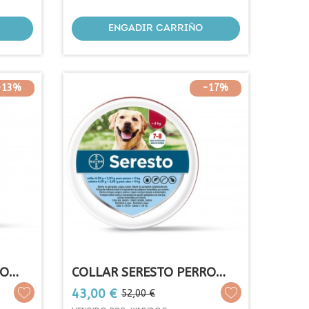
ENGADIR CARRIÑO
-13%
-17%
RO
COLLAR SERESTO PERRO
GRANDE
Prezo
Prezo
43,00 €
52,00 €