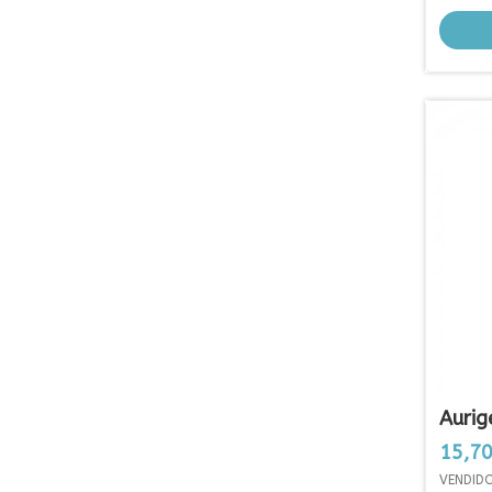
Aurig
Prezo
15,70
VENDID