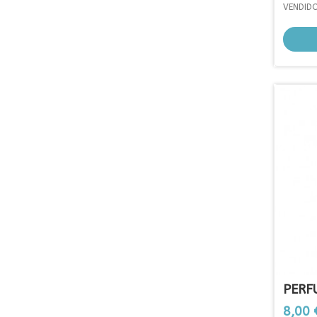
VENDID
PERF
SPECI
Prezo
8,00 