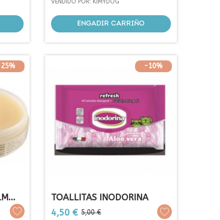
base
VENDIDO POR: KIMYDOG
ENGADIR CARRIÑO
-25%
-10%
LM
TOALLITAS INODORINA
Prezo
Prezo
4,50 €
5,00 €