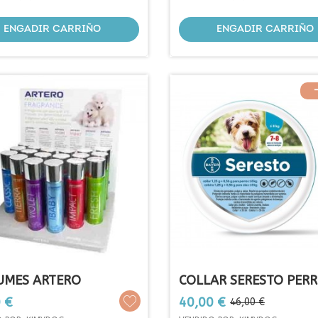
ENGADIR CARRIÑO
ENGADIR CARRIÑO
UMES ARTERO
COLLAR SERESTO PER
PEQUEÑO
Prezo
Prezo
 €
40,00 €
46,00 €