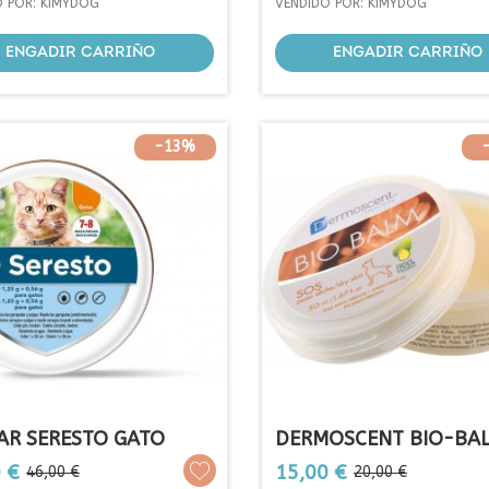
base
O POR: KIMYDOG
VENDIDO POR: KIMYDOG
ENGADIR CARRIÑO
ENGADIR CARRIÑO
-13%
AR SERESTO GATO
DERMOSCENT BIO-BA
CREMA...
Prezo
Prezo
Prezo
 €
15,00 €
46,00 €
20,00 €