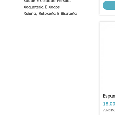
Saúde E Coidado Persoal
Xoguetería E Xogos
Xoiería, Reloxería E Bisutería
Espu
Prezo
18,00
VENDID