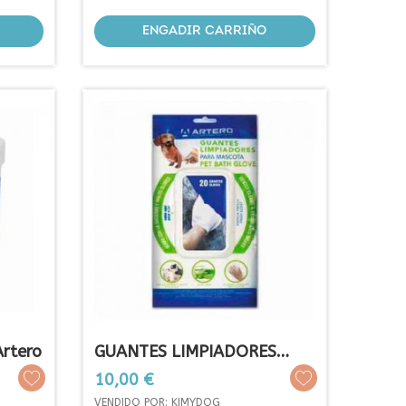
ENGADIR CARRIÑO
Artero
GUANTES LIMPIADORES
ARTERO
Prezo
10,00 €
VENDIDO POR: KIMYDOG