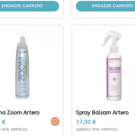
ENGADIR CARRIÑO
ENGADIR CARRIÑO
ma Zoom Artero
Spray Balsam Artero
Prezo
 €
17,00 €
O POR: KIMYDOG
VENDIDO POR: KIMYDOG