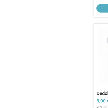
Dedal
Arter
Prezo
8,00 
VENDID