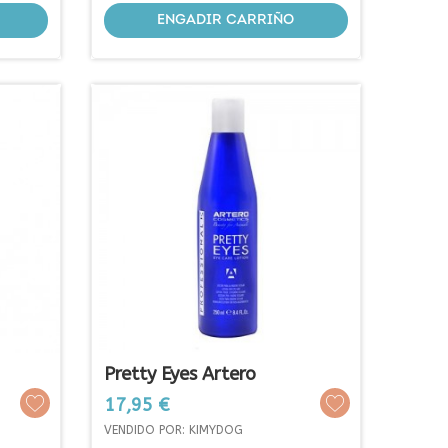
ENGADIR CARRIÑO
Pretty Eyes Artero
Prezo
17,95 €
VENDIDO POR: KIMYDOG