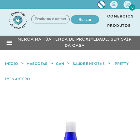
Miña
0
conta
COMERCIOS
Buscar
PRODUTOS
MERCA NA TÚA TENDA DE PROXIMIDADE, SEN SAÍR
DA CASA
INICIO
MASCOTAS
CAN
SAÚDE E HIXIENE
PRETTY
EYES ARTERO