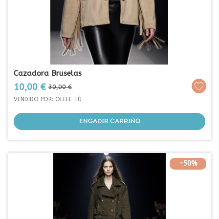
Cazadora Bruselas
Prezo
Prezo
10,00 €
30,00 €
base
VENDIDO POR: OLEEE TÚ
ENGADIR CARRIÑO
-50%