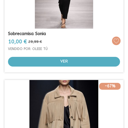
Sobrecamisa Sonia
Prezo
Prezo
10,00 €
29,99 €
base
VENDIDO POR: OLEEE TÚ
VER
-67%