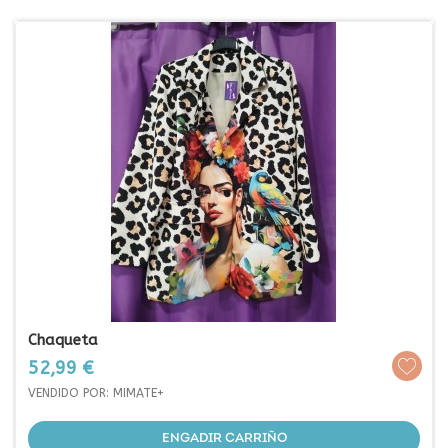
Chaqueta
Prezo
52,99 €
VENDIDO POR: MIMATE+
ENGADIR CARRIÑO