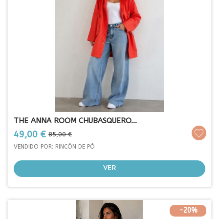
THE ANNA ROOM CHUBASQUERO...
Prezo
Prezo
49,00 €
85,00 €
base
VENDIDO POR: RINCÓN DE PÓ
VER
-20%