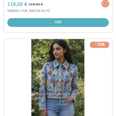
Prezo
Prezo
119,00 €
139,00 €
base
VENDIDO POR: RINCÓN DE PÓ
VER
-70%