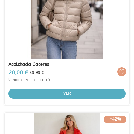
Acolchada Caceres
Prezo
Prezo
20,00 €
49,99 €
base
VENDIDO POR: OLEEE TÚ
VER
-42%