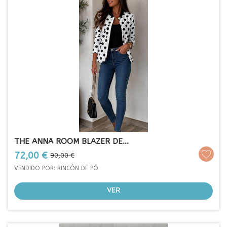
THE ANNA ROOM BLAZER DE...
Prezo
Prezo
72,00 €
90,00 €
base
VENDIDO POR: RINCÓN DE PÓ
VER