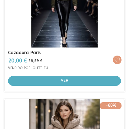
Cazadora Paris
Prezo
Prezo
20,00 €
39,99 €
base
VENDIDO POR: OLEEE TÚ
VER
-60%