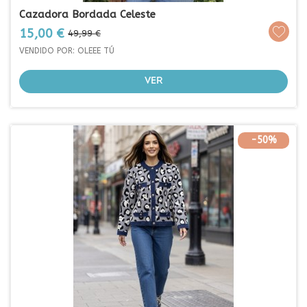
Cazadora Bordada Celeste
Prezo
Prezo
15,00 €
49,99 €
base
VENDIDO POR: OLEEE TÚ
VER
-50%