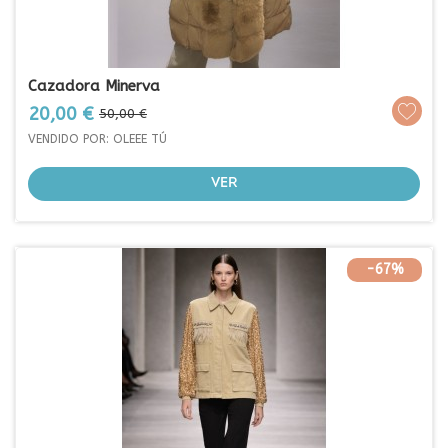
Cazadora Minerva
Prezo
Prezo
20,00 €
50,00 €
base
VENDIDO POR: OLEEE TÚ
VER
-67%