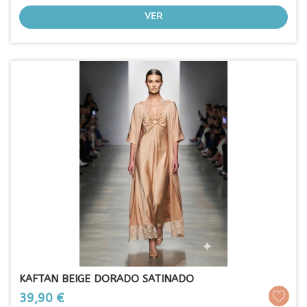
VER
KAFTAN BEIGE DORADO SATINADO
Prezo
39,90 €