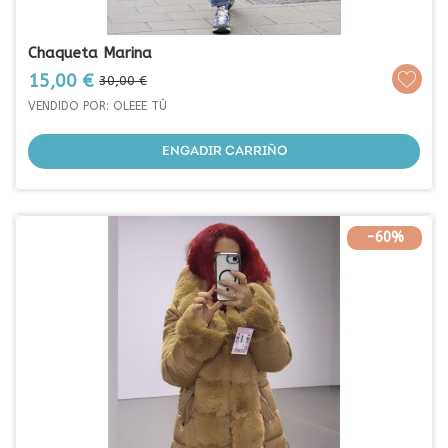
Chaqueta Marina
Prezo
Prezo
15,00 €
30,00 €
base
VENDIDO POR: OLEEE TÚ
ENGADIR CARRIÑO
-60%