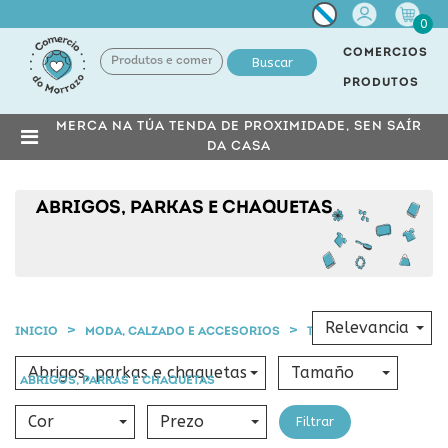
Miña
0
conta
COMERCIOS
Buscar
PRODUTOS
MERCA NA TÚA TENDA DE PROXIMIDADE, SEN SAÍR
DA CASA
ABRIGOS, PARKAS E CHAQUETAS
Relevancia
INICIO
MODA, CALZADO E ACCESORIOS
TEXTIL MULLER
Abrigos, parkas e chaquetas
Tamaño
ABRIGOS, PARKAS E CHAQUETAS
Cor
Prezo
Filtrar