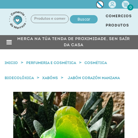
Miña
0
conta
COMERCIOS
Buscar
PRODUTOS
MERCA NA TÚA TENDA DE PROXIMIDADE, SEN SAÍR
DA CASA
INICIO
PERFUMERIA E COSMÉTICA
COSMÉTICA
BIOECOLÓXICA
XABÓNS
JABÓN CORAZÓN MANZANA