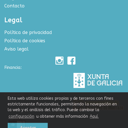
Contacto
Legal
Política de privacidad
Política de cookies
Aviso legal
Financia:
Colabora:
Esta web utiliza cookies propias y de terceros con fines
estrictamente funcionales, permitiendo la navegación en
la web y el análisis del tráfico. Puede cambiar la
configuración
u obtener más información
Aquí.