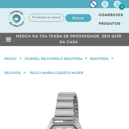
Miña
0
conta
COMERCIOS
Buscar
PRODUTOS
MERCA NA TÚA TENDA DE PROXIMIDADE, SEN SAÍR
DA CASA
INICIO
XOIERÍA, RELOXERÍA E BISUTERÍA
BISUTERÍA
RELOXOS
RELOJ MAREA CLÁSICO MUJER