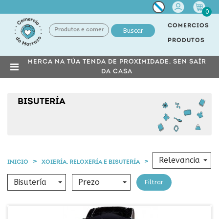
Miña
0
conta
COMERCIOS
Buscar
PRODUTOS
MERCA NA TÚA TENDA DE PROXIMIDADE, SEN SAÍR
DA CASA
BISUTERÍA
Relevancia
INICIO
XOIERÍA, RELOXERÍA E BISUTERÍA
BISUTERÍA
Bisutería
Prezo
Filtrar