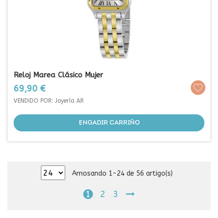
Reloj Marea Clásico Mujer
Prezo
69,90 €
VENDIDO POR: Joyería AR
ENGADIR CARRIÑO
Amosando 1-24 de 56 artigo(s)
1
2
3