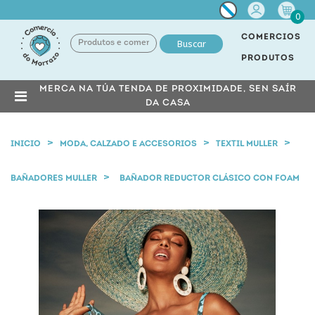
Miña
0
conta
COMERCIOS
Buscar
PRODUTOS
MERCA NA TÚA TENDA DE PROXIMIDADE, SEN SAÍR
DA CASA
INICIO
MODA, CALZADO E ACCESORIOS
TEXTIL MULLER
BAÑADORES MULLER
BAÑADOR REDUCTOR CLÁSICO CON FOAM