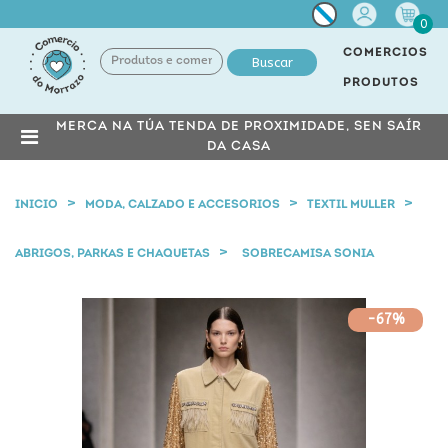
Miña
0
conta
COMERCIOS
Buscar
PRODUTOS
MERCA NA TÚA TENDA DE PROXIMIDADE, SEN SAÍR
DA CASA
INICIO
MODA, CALZADO E ACCESORIOS
TEXTIL MULLER
ABRIGOS, PARKAS E CHAQUETAS
SOBRECAMISA SONIA
-67%