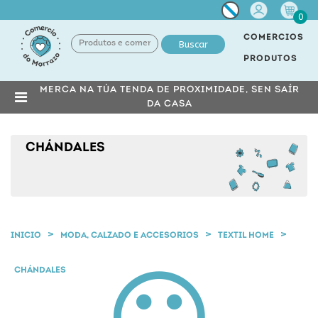
Miña
0
conta
COMERCIOS
Buscar
PRODUTOS
MERCA NA TÚA TENDA DE PROXIMIDADE, SEN SAÍR
DA CASA
CHÁNDALES
INICIO
MODA, CALZADO E ACCESORIOS
TEXTIL HOME
CHÁNDALES