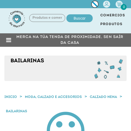
Miña
0
conta
COMERCIOS
Buscar
PRODUTOS
MERCA NA TÚA TENDA DE PROXIMIDADE, SEN SAÍR
DA CASA
BAILARINAS
INICIO
MODA, CALZADO E ACCESORIOS
CALZADO NENA
BAILARINAS