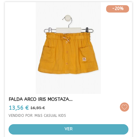
-20%
FALDA ARCO IRIS MOSTAZA...
Prezo
Prezo
13,56 €
16,95 €
base
VENDIDO POR: M&S CASUAL KIDS
VER