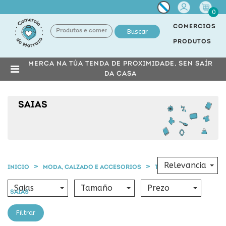
Miña
0
conta
COMERCIOS
Buscar
PRODUTOS
MERCA NA TÚA TENDA DE PROXIMIDADE, SEN SAÍR
DA CASA
SAIAS
Relevancia
INICIO
MODA, CALZADO E ACCESORIOS
TEXTIL NENA
Saias
Tamaño
Prezo
SAIAS
Filtrar