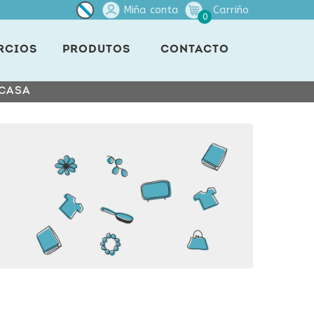
Miña conta
Carriño
0
RCIOS
PRODUTOS
CONTACTO
 CASA