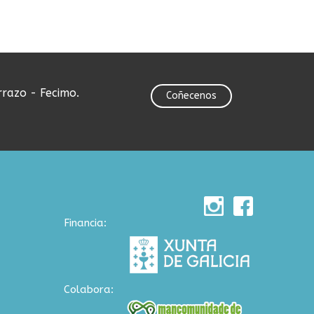
rrazo - Fecimo.
Coñecenos
Financia:
Colabora: