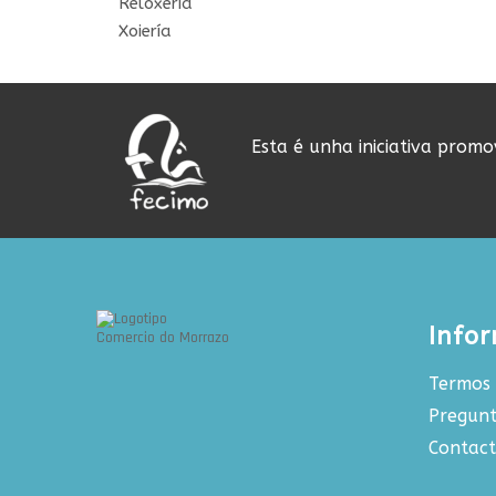
Reloxería
Xoiería
Esta é unha iniciativa prom
Info
Termos 
Pregunt
Contac