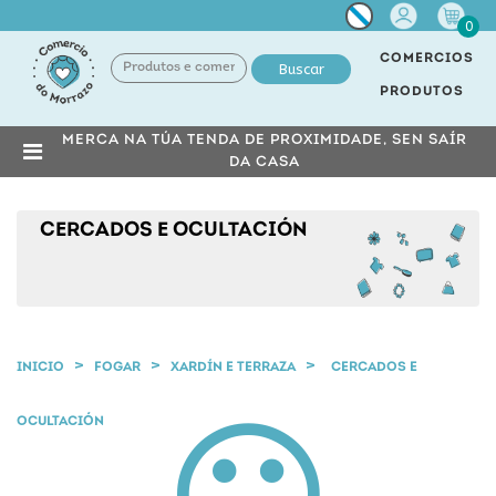
Miña
0
conta
COMERCIOS
Buscar
PRODUTOS
MERCA NA TÚA TENDA DE PROXIMIDADE, SEN SAÍR
DA CASA
CERCADOS E OCULTACIÓN
INICIO
FOGAR
XARDÍN E TERRAZA
CERCADOS E
OCULTACIÓN