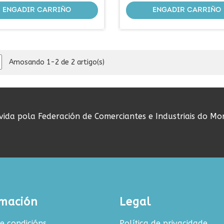
ENGADIR CARRIÑO
ENGADIR CARRIÑO
Amosando 1-2 de 2 artigo(s)
ovida pola Federación de Comerciantes e Industriais do Mo
rmación
Legal
e condicións
Política de privacidade