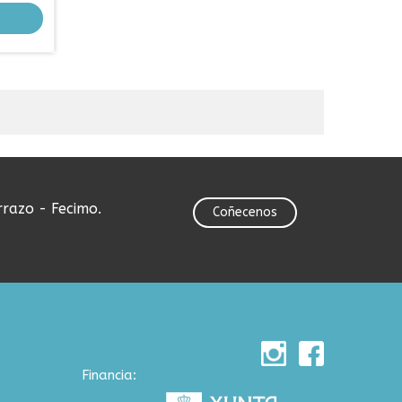
rrazo - Fecimo.
Coñecenos
Financia: