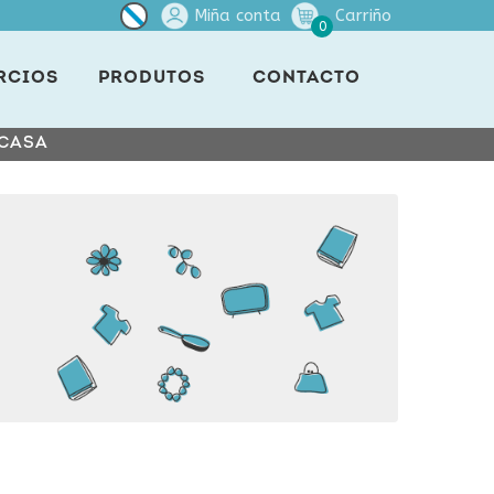
Miña conta
Carriño
0
RCIOS
PRODUTOS
CONTACTO
 CASA