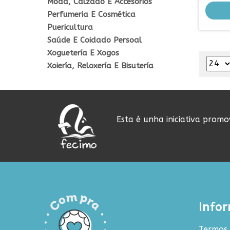
Moda, Calzado E Accesorios
Perfumeria E Cosmética
Puericultura
Saúde E Coidado Persoal
Xoguetería E Xogos
Xoiería, Reloxería E Bisutería
Esta é unha iniciativa prom
Info
Termos 