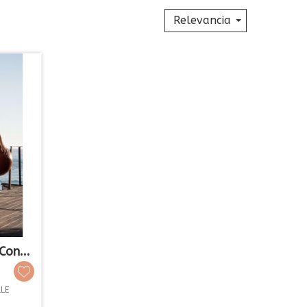
Relevancia
on...
LE