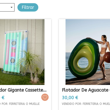
Filtrar
dor Gigante Cassette
Flotador De Aguacate C
Prezo
 €
30,00 €
 POR: FERRETERIA O MUELLE
VENDIDO POR: FERRETERIA O MUEL