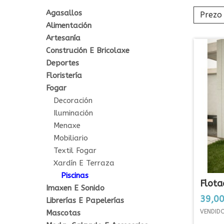
Agasallos
Prezo
Alimentación
Artesanía
Construción E Bricolaxe
Deportes
Floristería
Fogar
Decoración
Iluminación
Menaxe
Mobiliario
Textil Fogar
Xardín E Terraza
Piscinas
Flota
Imaxen E Sonido
-...
Prezo
39,00
Librerías E Papelerías
VENDIDO
Mascotas