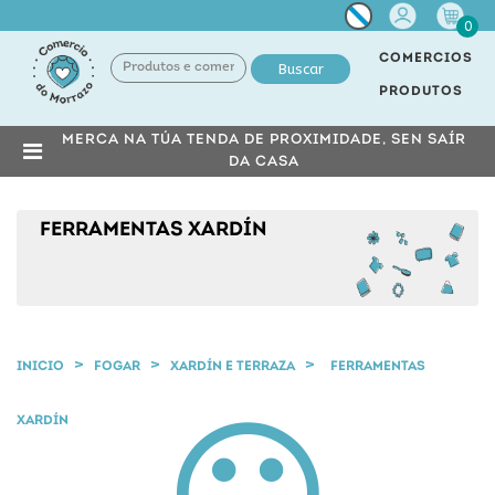
Miña
0
conta
COMERCIOS
Buscar
PRODUTOS
MERCA NA TÚA TENDA DE PROXIMIDADE, SEN SAÍR
DA CASA
FERRAMENTAS XARDÍN
INICIO
FOGAR
XARDÍN E TERRAZA
FERRAMENTAS
XARDÍN