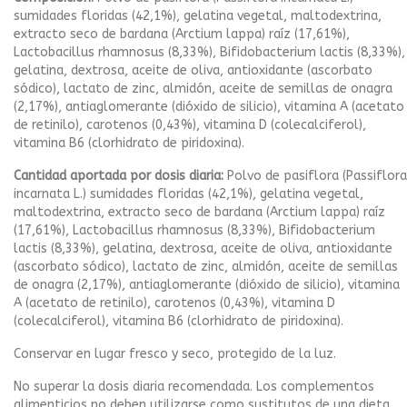
sumidades floridas (42,1%), gelatina vegetal, maltodextrina,
extracto seco de bardana (Arctium lappa) raíz (17,61%),
Lactobacillus rhamnosus (8,33%), Bifidobacterium lactis (8,33%),
gelatina, dextrosa, aceite de oliva, antioxidante (ascorbato
sódico), lactato de zinc, almidón, aceite de semillas de onagra
(2,17%), antiaglomerante (dióxido de silicio), vitamina A (acetato
de retinilo), carotenos (0,43%), vitamina D (colecalciferol),
vitamina B6 (clorhidrato de piridoxina).
Cantidad aportada por dosis diaria:
Polvo de pasiflora (Passiflora
incarnata L.) sumidades floridas (42,1%), gelatina vegetal,
maltodextrina, extracto seco de bardana (Arctium lappa) raíz
(17,61%), Lactobacillus rhamnosus (8,33%), Bifidobacterium
lactis (8,33%), gelatina, dextrosa, aceite de oliva, antioxidante
(ascorbato sódico), lactato de zinc, almidón, aceite de semillas
de onagra (2,17%), antiaglomerante (dióxido de silicio), vitamina
A (acetato de retinilo), carotenos (0,43%), vitamina D
(colecalciferol), vitamina B6 (clorhidrato de piridoxina).
Conservar en lugar fresco y seco, protegido de la luz.
No superar la dosis diaria recomendada. Los complementos
alimenticios no deben utilizarse como sustitutos de una dieta