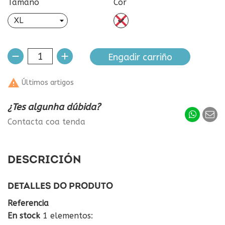
Tamaño
Cor
sen
cor
Engadir carriño

Últimos artigos
¿Tes algunha dúbida?
Contacta coa tenda
DESCRICIÓN
DETALLES DO PRODUTO
Referencia
En stock
1 elementos: