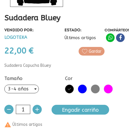
Sudadera Bluey
VENDIDO POR:
ESTADO:
COMPÁRTEO!
LOGOTEKA
Últimos artigos
22,00 €
Gardar
Sudadera Capucha Bluey
Tamaño
Cor
Negro
Azul
Gris
Fucsia
Engadir carriño

Últimos artigos