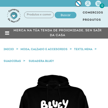
Miña
0
conta
COMERCIOS
Buscar
PRODUTOS
MERCA NA TÚA TENDA DE PROXIMIDADE, SEN SAÍR
DA CASA
INICIO
MODA, CALZADO E ACCESORIOS
TEXTIL NENA
SUADOIRAS
SUDADERA BLUEY