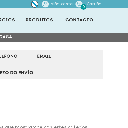
Miña conta
Carriño
0
RCIOS
PRODUTOS
CONTACTO
 CASA
LÉFONO
EMAIL
EZO DO ENVÍO
s que mostrarche con estes criterios