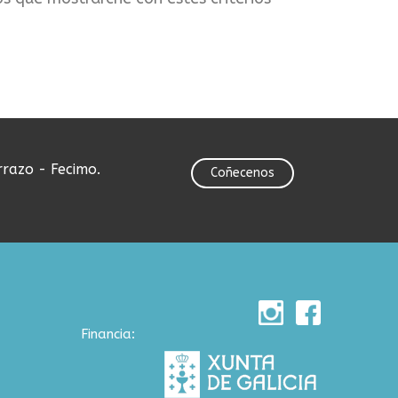
rrazo - Fecimo.
Coñecenos
Financia: