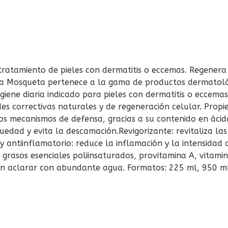
atamiento de pieles con dermatitis o eccemas. Regenera y 
sa Mosqueta pertenece a la gama de productos dermatoló
iene diaria indicado para pieles con dermatitis o eccemas.
 correctivas naturales y de regeneración celular. Propi
los mecanismos de defensa, gracias a su contenido en áci
quedad y evita la descamación.Revigorizante: revitaliza l
 y antiinflamatorio: reduce la inflamación y la intensidad d
 grasos esenciales poliinsaturados, provitamina A, vitamin
ón aclarar con abundante agua. Formatos: 225 ml, 950 ml 