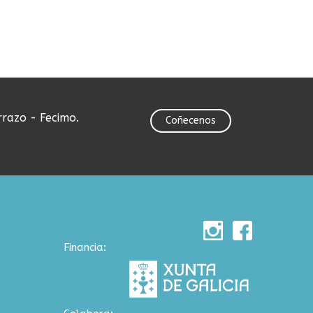
rrazo - Fecimo.
Coñecenos
Financia: