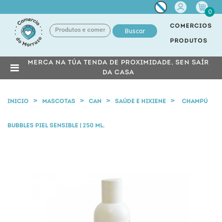
Miña
0
conta
COMERCIOS
Buscar
PRODUTOS
MERCA NA TÚA TENDA DE PROXIMIDADE, SEN SAÍR
DA CASA
INICIO
MASCOTAS
CAN
SAÚDE E HIXIENE
CHAMPÚ
BUBBLES PIEL SENSIBLE | 250 ML.