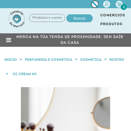
Miña
0
conta
COMERCIOS
Buscar
PRODUTOS
MERCA NA TÚA TENDA DE PROXIMIDADE, SEN SAÍR
DA CASA
INICIO
PERFUMERIA E COSMÉTICA
COSMÉTICA
ROSTRO
CC CREAM N3