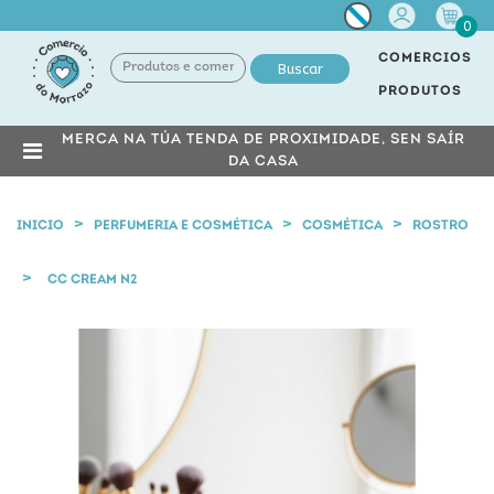
Miña
0
conta
COMERCIOS
Buscar
PRODUTOS
MERCA NA TÚA TENDA DE PROXIMIDADE, SEN SAÍR
DA CASA
INICIO
PERFUMERIA E COSMÉTICA
COSMÉTICA
ROSTRO
CC CREAM N2