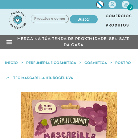
Miña
0
conta
COMERCIOS
Buscar
PRODUTOS
MERCA NA TÚA TENDA DE PROXIMIDADE, SEN SAÍR
DA CASA
INICIO
PERFUMERIA E COSMÉTICA
COSMÉTICA
ROSTRO
TFC MASCARILLA HIDROGEL UVA