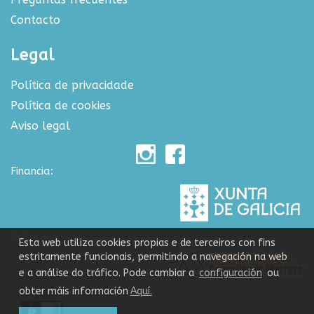
Contacto
Legal
Política de privacidade
Política de cookies
Aviso legal
Financia:
Colabora:
Esta web utiliza cookies propias e de terceiros con fins
estritamente funcionais, permitindo a navegación na web
e a análise do tráfico. Pode cambiar a
configuración
ou
obter máis información
Aquí.