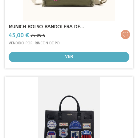
MUNICH BOLSO BANDOLERA DE...
Prezo
Prezo
45,00 €
74,00 €
base
VENDIDO POR: RINCÓN DE PÓ
VER