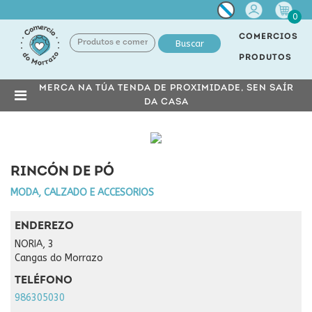
Miña
0
conta
COMERCIOS
Buscar
PRODUTOS
MERCA NA TÚA TENDA DE PROXIMIDADE, SEN SAÍR
DA CASA
RINCÓN DE PÓ
MODA, CALZADO E ACCESORIOS
ENDEREZO
NORIA, 3
Cangas do Morrazo
TELÉFONO
986305030