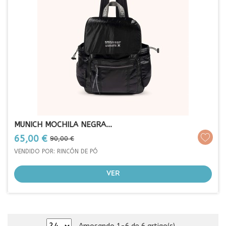
MUNICH MOCHILA NEGRA...
Prezo
Prezo
65,00 €
90,00 €
base
VENDIDO POR: RINCÓN DE PÓ
VER