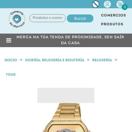
Miña
0
conta
COMERCIOS
Buscar
PRODUTOS
MERCA NA TÚA TENDA DE PROXIMIDADE, SEN SAÍR
DA CASA
INICIO
XOIERÍA, RELOXERÍA E BISUTERÍA
RELOXERÍA
TOUS