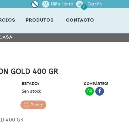
Miña conta
Carriño
0
RCIOS
PRODUTOS
CONTACTO
 CASA
ION GOLD 400 GR
ESTADO:
COMPÁRTEO!
Sen stock
Gardar
LD 400 GR