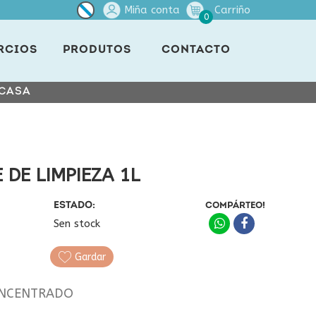
Miña conta
Carriño
0
RCIOS
PRODUTOS
CONTACTO
 CASA
E DE LIMPIEZA 1L
ESTADO:
COMPÁRTEO!
Sen stock
Gardar
ONCENTRADO