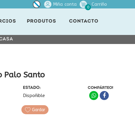
Miña conta
Carriño
0
RCIOS
PRODUTOS
CONTACTO
 CASA
o Palo Santo
ESTADO:
COMPÁRTEO!
Dispoñible
Gardar