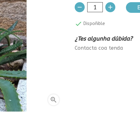
E

Dispoñible
¿Tes algunha dúbida?
Contacta coa tenda
