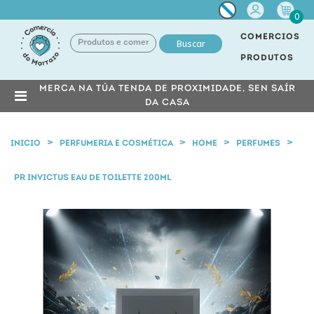
Miña
0
conta
COMERCIOS
Buscar
PRODUTOS
MERCA NA TÚA TENDA DE PROXIMIDADE, SEN SAÍR
DA CASA
INICIO
PERFUMERIA E COSMÉTICA
HOME
PERFUMES
PR INVICTUS EAU DE TOILETTE 200ML