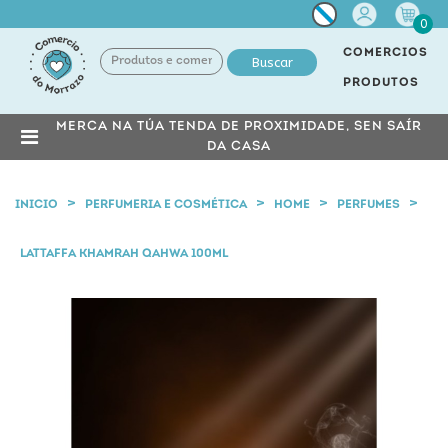
Miña
0
conta
COMERCIOS
Buscar
PRODUTOS
MERCA NA TÚA TENDA DE PROXIMIDADE, SEN SAÍR
DA CASA
INICIO
PERFUMERIA E COSMÉTICA
HOME
PERFUMES
LATTAFFA KHAMRAH QAHWA 100ML