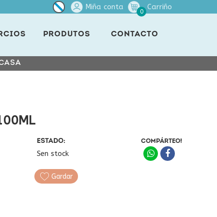
Miña conta
Carriño
0
RCIOS
PRODUTOS
CONTACTO
 CASA
100ML
ESTADO:
COMPÁRTEO!
Sen stock
Gardar