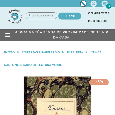
Miña
0
conta
COMERCIOS
Buscar
PRODUTOS
MERCA NA TÚA TENDA DE PROXIMIDADE, SEN SAÍR
DA CASA
INICIO
LIBRERÍAS E PAPELERÍAS
PAPELERÍA
IRMÁS
CARTONÉ: DIARIO DE LECTURA VERDE
-5%