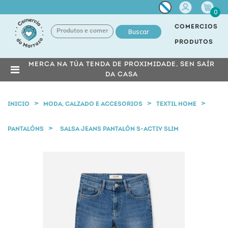
Miña
0
conta
COMERCIOS
Buscar
PRODUTOS
MERCA NA TÚA TENDA DE PROXIMIDADE, SEN SAÍR
DA CASA
INICIO
MODA, CALZADO E ACCESORIOS
TEXTIL HOME
PANTALÓNS
SALSA JEANS PANTALÓN S-ACTIV SLIM