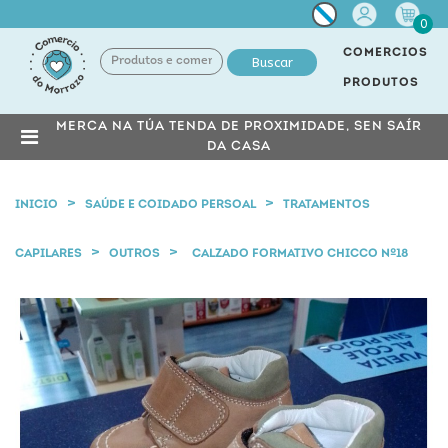
Miña
0
conta
COMERCIOS
Buscar
PRODUTOS
MERCA NA TÚA TENDA DE PROXIMIDADE, SEN SAÍR
DA CASA
INICIO
SAÚDE E COIDADO PERSOAL
TRATAMENTOS
CAPILARES
OUTROS
CALZADO FORMATIVO CHICCO Nº18