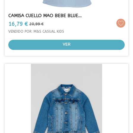
CAMISA CUELLO MAO BEBE BLUE...
Prezo
Prezo
16,79 €
20,99 €
base
VENDIDO POR: M&S CASUAL KIDS
VER