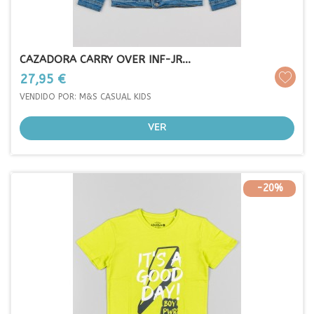
CAZADORA CARRY OVER INF-JR...
Prezo
27,95 €
VENDIDO POR: M&S CASUAL KIDS
VER
-20%