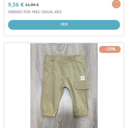
Prezo
Prezo
9,56 €
11,95 €
base
VENDIDO POR: M&S CASUAL KIDS
VER
-20%