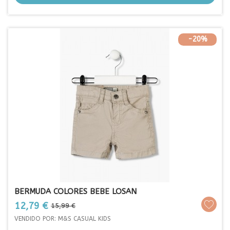
-20%
BERMUDA COLORES BEBE LOSAN
Prezo
Prezo
12,79 €
15,99 €
base
VENDIDO POR: M&S CASUAL KIDS