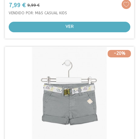
Prezo
Prezo
7,99 €
9,99 €
base
VENDIDO POR: M&S CASUAL KIDS
VER
-20%