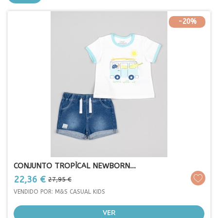
-20%
CONJUNTO TROPÌCAL NEWBORN...
Prezo
Prezo
22,36 €
27,95 €
base
VENDIDO POR: M&S CASUAL KIDS
VER