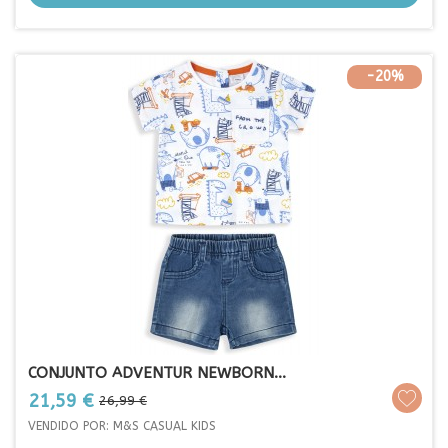
-20%
CONJUNTO ADVENTUR NEWBORN...
Prezo
Prezo
21,59 €
26,99 €
base
VENDIDO POR: M&S CASUAL KIDS