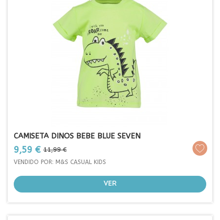
CAMISETA DINOS BEBE BLUE SEVEN
Prezo
Prezo
9,59 €
11,99 €
base
VENDIDO POR: M&S CASUAL KIDS
VER