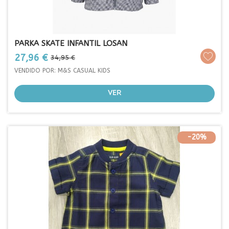
PARKA SKATE INFANTIL LOSAN
Prezo
Prezo
27,96 €
34,95 €
base
VENDIDO POR: M&S CASUAL KIDS
VER
-20%