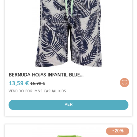
BERMUDA HOJAS INFANTIL BLUE...
Prezo
Prezo
13,59 €
16,99 €
base
VENDIDO POR: M&S CASUAL KIDS
VER
-20%