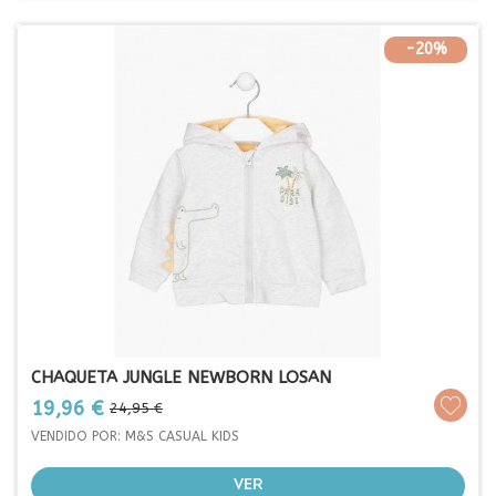
-20%
CHAQUETA JUNGLE NEWBORN LOSAN
Prezo
Prezo
19,96 €
24,95 €
base
VENDIDO POR: M&S CASUAL KIDS
VER