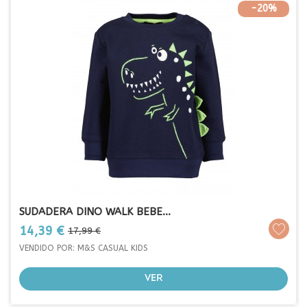
-20%
SUDADERA DINO WALK BEBE...
Prezo
Prezo
14,39 €
17,99 €
base
VENDIDO POR: M&S CASUAL KIDS
VER