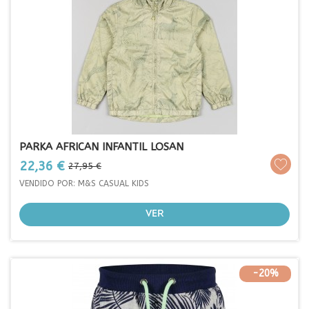
PARKA AFRICAN INFANTIL LOSAN
Prezo
Prezo
22,36 €
27,95 €
base
VENDIDO POR: M&S CASUAL KIDS
VER
-20%