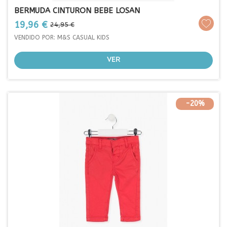
BERMUDA CINTURON BEBE LOSAN
Prezo
Prezo
19,96 €
24,95 €
base
VENDIDO POR: M&S CASUAL KIDS
VER
-20%