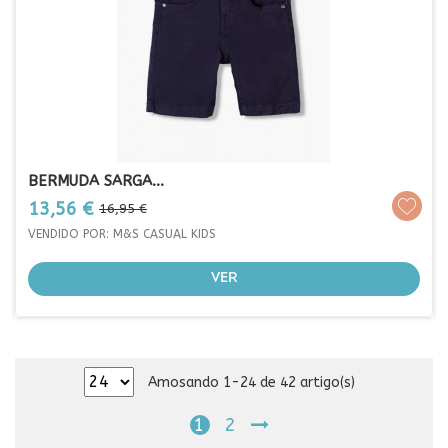
BERMUDA SARGA...
Prezo
Prezo
13,56 €
16,95 €
base
VENDIDO POR: M&S CASUAL KIDS
VER
Amosando 1-24 de 42 artigo(s)
1
2