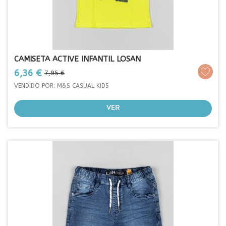
CAMISETA ACTIVE INFANTIL LOSAN
Prezo
Prezo
6,36 €
7,95 €
base
VENDIDO POR: M&S CASUAL KIDS
VER