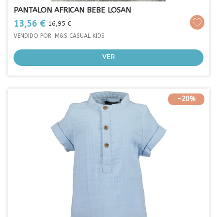
PANTALON AFRICAN BEBE LOSAN
Prezo
Prezo
13,56 €
16,95 €
base
VENDIDO POR: M&S CASUAL KIDS
VER
-20%