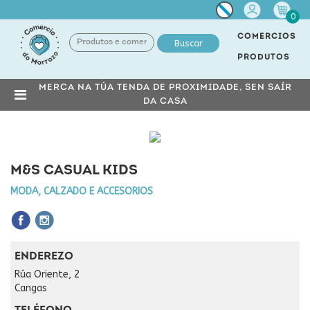
Miña
0
conta
COMERCIOS
Buscar
PRODUTOS
MERCA NA TÚA TENDA DE PROXIMIDADE, SEN SAÍR
DA CASA
M&S CASUAL KIDS
MODA, CALZADO E ACCESORIOS
ENDEREZO
Rúa Oriente, 2
Cangas