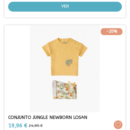
VER
-20%
CONJUNTO JUNGLE NEWBORN LOSAN
Prezo
Prezo
19,96 €
24,95 €