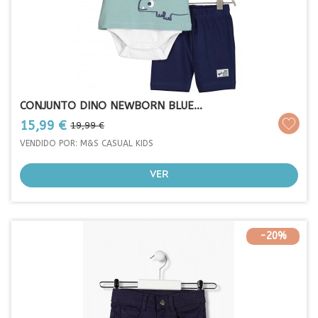
CONJUNTO DINO NEWBORN BLUE...
Prezo
Prezo
15,99 €
19,99 €
base
VENDIDO POR: M&S CASUAL KIDS
VER
-20%