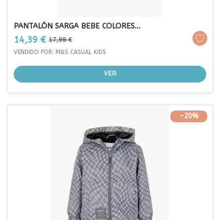
PANTALÓN SARGA BEBE COLORES...
Prezo
Prezo
14,39 €
17,99 €
base
VENDIDO POR: M&S CASUAL KIDS
VER
-20%