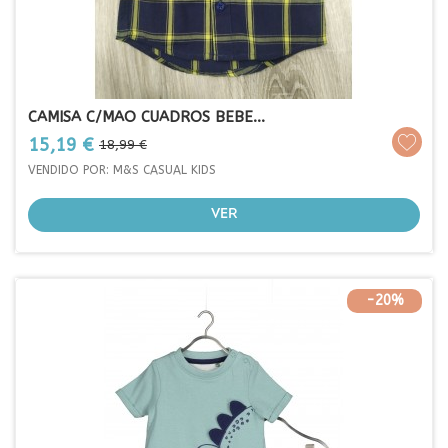
CAMISA C/MAO CUADROS BEBE...
Prezo
Prezo
15,19 €
18,99 €
base
VENDIDO POR: M&S CASUAL KIDS
VER
-20%