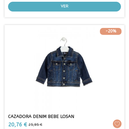
VER
-20%
CAZADORA DENIM BEBE LOSAN
Prezo
Prezo
20,76 €
25,95 €