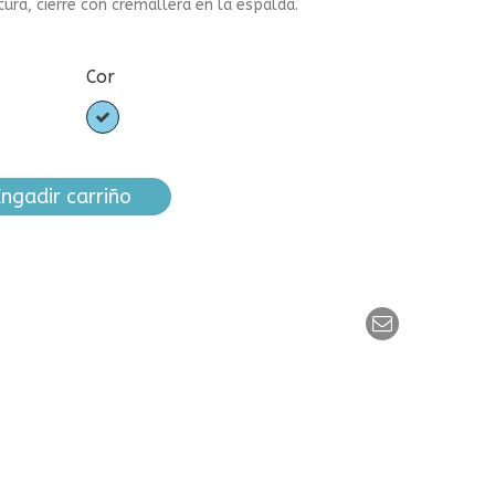
ura, cierre con cremallera en la espalda.
Cor
Azul
claro
ngadir carriño