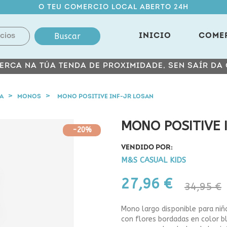
O TEU COMERCIO LOCAL ABERTO 24H
Buscar
INICIO
COME
ERCA NA TÚA TENDA DE PROXIMIDADE, SEN SAÍR DA
NA
MONOS
MONO POSITIVE INF-JR LOSAN
MONO POSITIVE 
-20%
VENDIDO POR:
M&S CASUAL KIDS
27,96 €
34,95 €
Mono largo disponible para niña
con flores bordadas en color bl