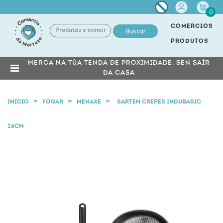
Miña
0
conta
COMERCIOS
Buscar
PRODUTOS
MERCA NA TÚA TENDA DE PROXIMIDADE, SEN SAÍR
DA CASA
INICIO
FOGAR
MENAXE
SARTEN CREPES INDUBASIC
26CM