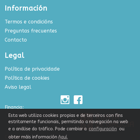
Información
Termos e condicións
Preguntas frecuentes
Contacto
Legal
Política de privacidade
Política de cookies
Aviso legal
Financia:
Esta web utiliza cookies propias e de terceiros con fins
estritamente funcionais, permitindo a navegación na web
e a análise do tráfico. Pode cambiar a
configuración
ou
Colabora:
obter máis información
Aquí.