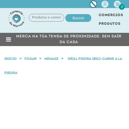
Miña
0
conta
COMERCIOS
Buscar
PRODUTOS
MERCA NA TÚA TENDA DE PROXIMIDADE, SEN SAÍR
DA CASA
INICIO
FOGAR
MENAXE
GRILL PIEDRA IBILI-CARNE A LA
PIEDRA