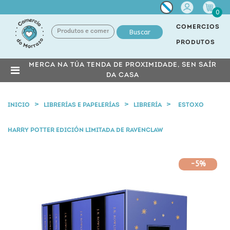
Miña
0
conta
COMERCIOS
Buscar
PRODUTOS
MERCA NA TÚA TENDA DE PROXIMIDADE, SEN SAÍR
DA CASA
INICIO
LIBRERÍAS E PAPELERÍAS
LIBRERÍA
ESTOXO
HARRY POTTER EDICIÓN LIMITADA DE RAVENCLAW
-5%