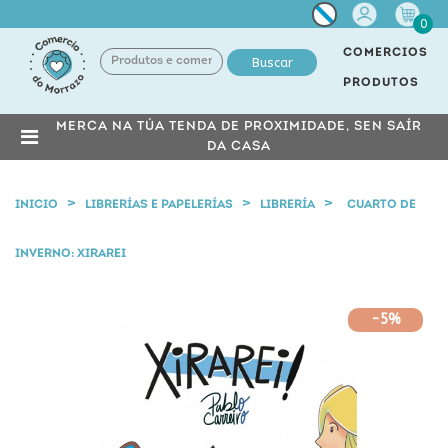
Miña
0
conta
COMERCIOS
Buscar
PRODUTOS
MERCA NA TÚA TENDA DE PROXIMIDADE, SEN SAÍR
DA CASA
INICIO
LIBRERÍAS E PAPELERÍAS
LIBRERÍA
CUARTO DE
INVERNO: XIRAREI
-5%