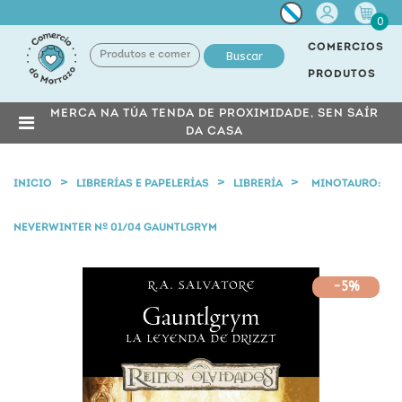
Miña
0
conta
COMERCIOS
Buscar
PRODUTOS
MERCA NA TÚA TENDA DE PROXIMIDADE, SEN SAÍR
DA CASA
INICIO
LIBRERÍAS E PAPELERÍAS
LIBRERÍA
MINOTAURO:
NEVERWINTER Nº 01/04 GAUNTLGRYM
-5%