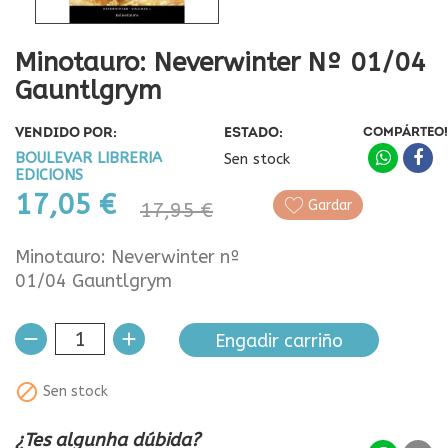
Minotauro: Neverwinter Nº 01/04
Gauntlgrym
VENDIDO POR:
ESTADO:
COMPÁRTEO!
BOULEVAR LIBRERIA
Sen stock
EDICIONS
17,05 €
Gardar
17,95 €
Minotauro: Neverwinter nº
01/04 Gauntlgrym
Engadir carriño

Sen stock
¿Tes algunha dúbida?