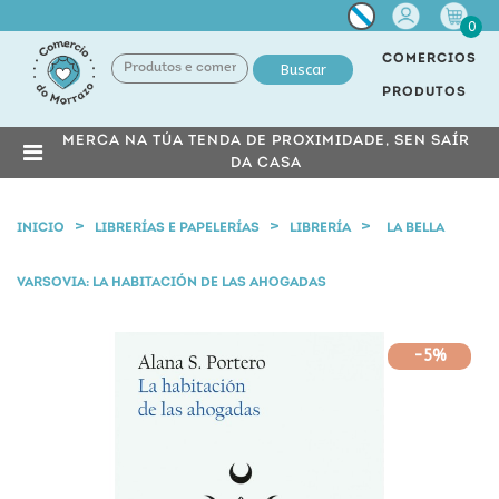
Miña
0
conta
COMERCIOS
Buscar
PRODUTOS
MERCA NA TÚA TENDA DE PROXIMIDADE, SEN SAÍR
DA CASA
INICIO
LIBRERÍAS E PAPELERÍAS
LIBRERÍA
LA BELLA
VARSOVIA: LA HABITACIÓN DE LAS AHOGADAS
-5%