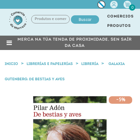
Miña
0
conta
COMERCIOS
Buscar
PRODUTOS
MERCA NA TÚA TENDA DE PROXIMIDADE, SEN SAÍR
DA CASA
INICIO
LIBRERÍAS E PAPELERÍAS
LIBRERÍA
GALAXIA
GUTENBERG: DE BESTIAS Y AVES
-5%