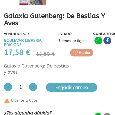
Galaxia Gutenberg: De Bestias Y
Aves
VENDIDO POR:
ESTADO:
COMPÁRTEO!
BOULEVAR LIBRERIA
Últimos artigos
EDICIONS
17,58 €
Gardar
18,50 €
Galaxia Gutenberg: De bestias
y aves
Engadir carriño

Últimos artigos
¿Tes algunha dúbida?