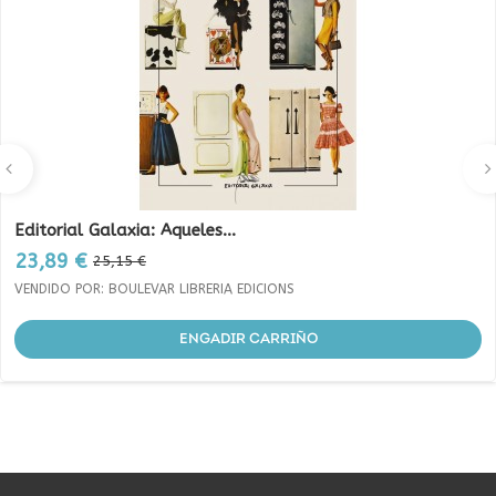
Editorial Galaxia: Aqueles...
Prezo
Prezo
23,89 €
25,15 €
base
VENDIDO POR: BOULEVAR LIBRERIA EDICIONS
ENGADIR CARRIÑO