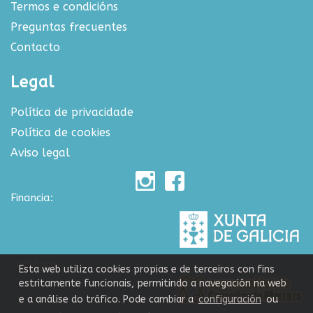
Termos e condicións
Preguntas frecuentes
Contacto
Legal
Política de privacidade
Política de cookies
Aviso legal
Financia:
Colabora:
Esta web utiliza cookies propias e de terceiros con fins
estritamente funcionais, permitindo a navegación na web
e a análise do tráfico. Pode cambiar a
configuración
ou