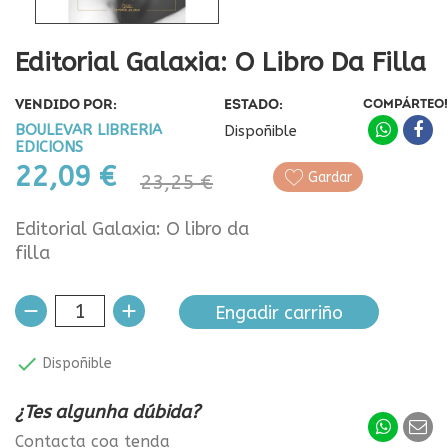
Editorial Galaxia: O Libro Da Filla
VENDIDO POR:
ESTADO:
COMPÁRTEO!
BOULEVAR LIBRERIA
Dispoñible
EDICIONS
22,09 €
Gardar
23,25 €
Editorial Galaxia: O libro da
filla
Engadir carriño

Dispoñible
¿Tes algunha dúbida?
Contacta coa tenda